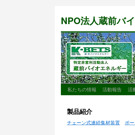
NPO法人蔵前バ
私たちの情報
活動報告
活
コ
ン
製品紹介
テ
チェーン式連続集材装置
ポー
ン