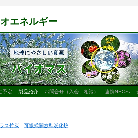
イオエネルギー
動予定
製品紹介
お問合せ（入会、相談）
連携NPOへ
ラス竹炭
可搬式開放型炭化炉