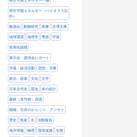
再生可能エネルギー一般
再生可能エネルギー（バイオマス以
外）
勉強会
動物研究
医療
吉澤文庫
地球環境
地理学
季節
宇宙
実用化段階
展示会・講演会レポート
市場・経済活動
思想・宗教
政治・政策
文化
文学
日本古代史
昆虫
本の紹介
森林（含竹林）資源
植物、生存のからくり、アジサイ
歴史
気候
水
活動報告
海外情報
物理
環境保護
生態