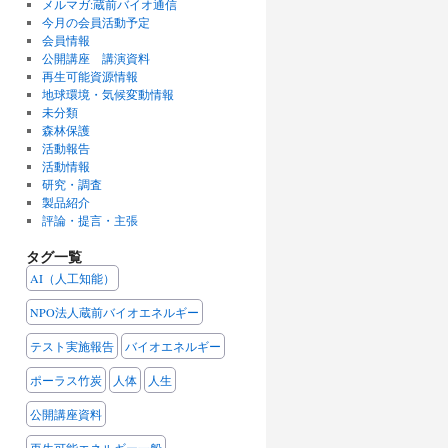
メルマガ:蔵前バイオ通信
今月の会員活動予定
会員情報
公開講座 講演資料
再生可能資源情報
地球環境・気候変動情報
未分類
森林保護
活動報告
活動情報
研究・調査
製品紹介
評論・提言・主張
タグ一覧
AI（人工知能）
NPO法人蔵前バイオエネルギー
テスト実施報告
バイオエネルギー
ポーラス竹炭
人体
人生
公開講座資料