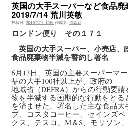
英国の大手スーパーなど食品
へ
2019/7/14 荒川英敏
ス
投稿日:
2019年7月15日
作成者:
福島巌
ロンドン便り その１７１
キ
ッ
英国の大手スーパー、小売店、政府
プ
食品廃棄物半減を誓約し署名
6月13日、英国の主要スーパーマ
品の大手100社以上が、政府の
地域省（DEFRA）からの行動要
物を半減する画期的な行動をとる
を済ませた。署名した主な食品大
プ、コスタコーヒー、セインズベ
クス、テスコ、M＆S、モリソン