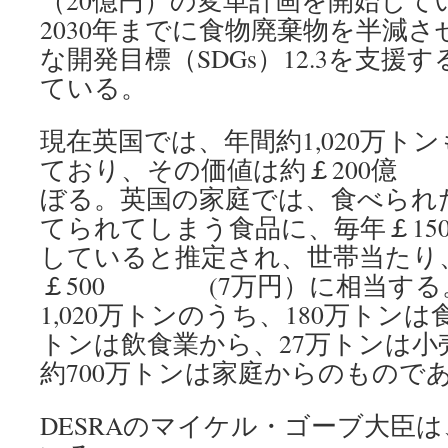
（20億円）の変革計画を開始して
2030年までに食物廃棄物を半減
な開発目標（SDGs）12.3を支援
ている。
現在英国では、年間約1,020万ト
ており、その価値は約￡200億 
ぼる。英国の家庭では、食べられ
てられてしまう食品に、毎年￡15
していると推定され、世帯当たり
￡500 (7万円）に相当する
1,020万トンのうち、180万トンは
トンは飲食業から、27万トンは小
約700万トンは家庭からのもので
DESRAのマイケル・ゴーブ大臣