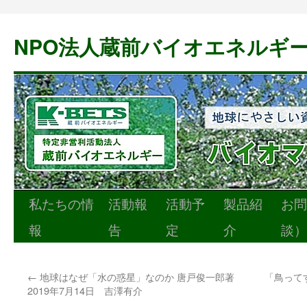
NPO法人蔵前バイオエネルギ
私たちの情
活動報
活動予
製品紹
お問
コ
報
告
定
介
談）
ン
テ
←
地球はなぜ「水の惑星」なのか 唐戸俊一郎著
「鳥ってす
ン
2019年7月14日 吉澤有介
ツ