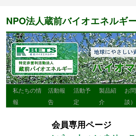
NPO法人蔵前バイオエネルギ
私たちの情
活動報
活動予
製品紹
お問
コ
報
告
定
介
談）
ン
テ
会員専用ページ
ン
ツ