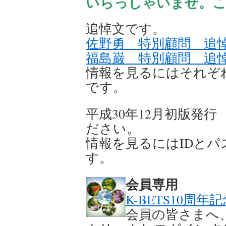
いらっしゃいませ。こ
へ
追悼文です。
ス
佐野勇 特別顧問 追
福島巌 特別顧問 追
キ
情報を見るにはそれぞ
ッ
です。
プ
平成30年12月初版発行 
ださい。
情報を見るにはIDと
す。
会員専用
K-BETS10周年
会員の皆さまへ