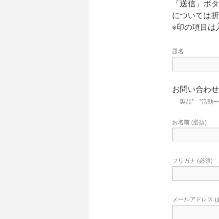
ツ
「送信」ボタ
については折
へ
※印の項目は
ス
題名
キ
ッ
お問い合わせ
プ
製品” ”活動
お名前 (必須)
フリガナ (必須)
メールアドレス (