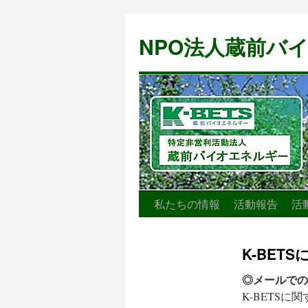
NPO法人蔵前バ
私たちの情報
活動報告
活
コ
ン
K-BE
テ
◎メールでの
ン
K-BETS